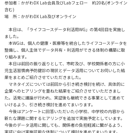
参加者：かがわDX Lab会員及びLabフェロー 約20名(オンライン
含む)
場 所：かがわDX Lab及びオンライン
本日は、「ライフコースデータ利活用WG」の第4回目を実施し
ました。
本WGは、個人の健康・医療等を統合したライフコースデータを
整備し、個人主体でデータ共有・利活用ができる体制の構築に取
り組みます。
本日は前回の振り返りとして、市町及び、学校関係者の方に小
児生活習慣病予防健診の現状とデータ活用についてお伺いした結
果をまとめご紹介させていただきました。
マネタイズについては前回から引き続き検討を続け、具体的に
企業へのヒアリングを重ねた結果をご紹介させていただきまし
た。活発に議論が行われ、実証後も継続できる事業として進めて
いけるよう、引き続き検討を進めてまいります。
今後はアンケートに回答いただいた小学校、中学校の内容から
新たな課題に関するヒアリングを追加で実施予定としています。
今後のデータ活用に関しても、関係者の負担軽減に繋がるよう、
実証に向け実施可能な体制について検討を進めてまいります。