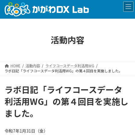
コ
ナ
ン
ビ
テ
ゲ
ン
ー
ツ
シ
へ
ョ
活動内容
ス
ン
キ
に
ッ
移
プ
動
HOME
活動内容
ライフコースデータ利活用WG
ラボ日記「ライフコースデータ利活用WG」の第４回目を実施しました。
ラボ日記「ライフコースデータ
利活用WG」の第４回目を実施し
ました。
令和7年1月31日（金）