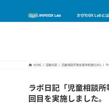
コ
ナ
ン
ビ
テ
ゲ
かがわDX Labと
ン
ー
ツ
シ
へ
ョ
ス
ン
キ
に
ッ
移
プ
動
HOME
活動内容
児童相談所等支援体制強化WG
ラ
ラボ日記「児童相談所
回目を実施しました。