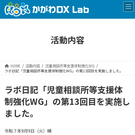
コ
ナ
ン
ビ
テ
ゲ
ン
ー
ツ
シ
へ
ョ
活動内容
ス
ン
キ
に
ッ
移
プ
動
HOME
活動内容
児童相談所等支援体制強化WG
ラボ日記「児童相談所等支援体制強化WG」の第13回目を実施しました。
ラボ日記「児童相談所等支援体
制強化WG」の第13回目を実施し
ました。
令和７年9月9日（火）晴