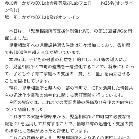
参加者：かがわDX Lab会員等及びLabフェロー 約25名(オンライ
ン含む)
場 所：かがわDX Lab及びオンライン
本日は、「児童相談所等支援体制強化WG」の第13回目WGを開
催しました。
児童相談所への児童虐待通告件数は年々増加しており、香川県
でも1000件を超える年が続いています。
本WGは、子どもの最善の利益を目的とし、ICT等の導入によ
り、児童相談所と市町の連携を一層強化することで、将来にわたっ
て、子どもや子育て家庭への支援の「質」と「量」を両立させる
ことを目指しています。
現在、児童相談所と県内の一部の市町で、ICTを活用した情報共
有の迅速化や業務の効率化に関する実証実験を行っています。
今回のWGでは、これまでの実証実験の評価及び今後の方向性に
ついて議論しました。
これまでの実証実験結果から、児童相談所と市町間で必要な情
報をICTを活用して共有することで、情報共有の迅速化・支援の質
の標準化に効果があったと評価しています。
これらの評価を踏まえ、児童相談所とより多くの市町における