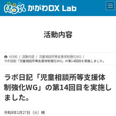
コ
ナ
ン
ビ
テ
ゲ
ン
ー
ツ
シ
へ
ョ
活動内容
ス
ン
キ
に
ッ
移
プ
動
HOME
活動内容
児童相談所等支援体制強化WG
ラボ日記「児童相談所等支援体制強化WG」の第14回目を実施しました。
ラボ日記「児童相談所等支援体
制強化WG」の第14回目を実施し
ました。
令和8年1月27日（火）晴