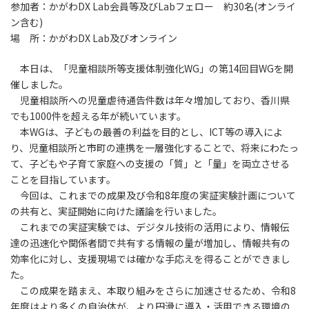
参加者：かがわDX Lab会員等及びLabフェロー 約30名(オンライ
ン含む)
場 所：かがわDX Lab及びオンライン
本日は、「児童相談所等支援体制強化WG」の第14回目WGを開
催しました。
児童相談所への児童虐待通告件数は年々増加しており、香川県
でも1000件を超える年が続いています。
本WGは、子どもの最善の利益を目的とし、ICT等の導入によ
り、児童相談所と市町の連携を一層強化することで、将来にわたっ
て、子どもや子育て家庭への支援の「質」と「量」を両立させる
ことを目指しています。
今回は、これまでの成果及び令和8年度の実証実験計画について
の共有と、実証開始に向けた議論を行いました。
これまでの実証実験では、デジタル技術の活用により、情報伝
達の迅速化や関係者間で共有する情報の量が増加し、情報共有の
効率化に対し、支援現場では確かな手応えを得ることができまし
た。
この成果を踏まえ、本取り組みをさらに加速させるため、令和8
年度はより多くの自治体が、より円滑に導入・活用できる環境の