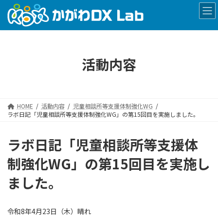
コ
ナ
ン
ビ
テ
ゲ
ン
ー
ツ
シ
へ
ョ
活動内容
ス
ン
キ
に
ッ
移
プ
動
HOME
活動内容
児童相談所等支援体制強化WG
ラボ日記「児童相談所等支援体制強化WG」の第15回目を実施しました。
ラボ日記「児童相談所等支援体
制強化WG」の第15回目を実施し
ました。
令和8年4月23日（木）晴れ