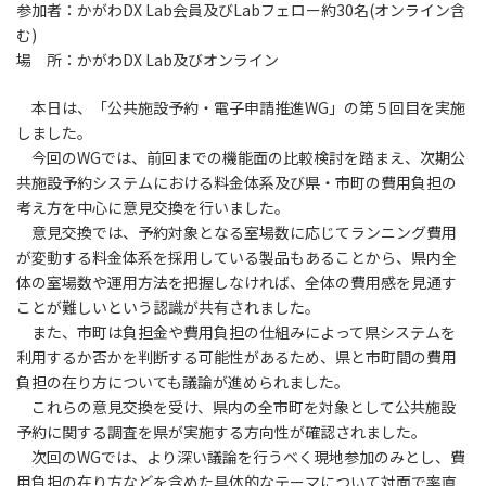
参加者：かがわDX Lab会員及びLabフェロー約30名(オンライン含
む)
場 所：かがわDX Lab及びオンライン
本日は、「公共施設予約・電子申請推進WG」の第５回目を実施
しました。
今回のWGでは、前回までの機能面の比較検討を踏まえ、次期公
共施設予約システムにおける料金体系及び県・市町の費用負担の
考え方を中心に意見交換を行いました。
意見交換では、予約対象となる室場数に応じてランニング費用
が変動する料金体系を採用している製品もあることから、県内全
体の室場数や運用方法を把握しなければ、全体の費用感を見通す
ことが難しいという認識が共有されました。
また、市町は負担金や費用負担の仕組みによって県システムを
利用するか否かを判断する可能性があるため、県と市町間の費用
負担の在り方についても議論が進められました。
これらの意見交換を受け、県内の全市町を対象として公共施設
予約に関する調査を県が実施する方向性が確認されました。
次回のWGでは、より深い議論を行うべく現地参加のみとし、費
用負担の在り方などを含めた具体的なテーマについて対面で率直