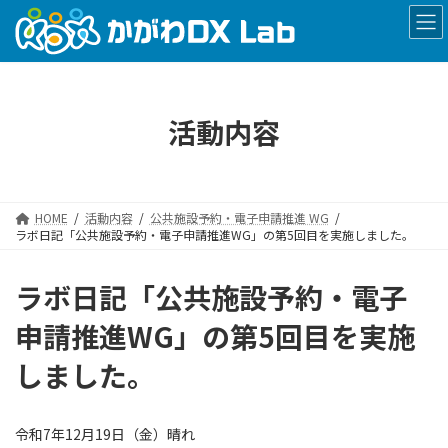
コ
ナ
ン
ビ
テ
ゲ
ン
ー
ツ
シ
へ
ョ
活動内容
ス
ン
キ
に
ッ
移
プ
動
HOME
活動内容
公共施設予約・電子申請推進 WG
ラボ日記「公共施設予約・電子申請推進WG」の第5回目を実施しました。
ラボ日記「公共施設予約・電子
申請推進WG」の第5回目を実施
しました。
令和7年12月19日（金）晴れ