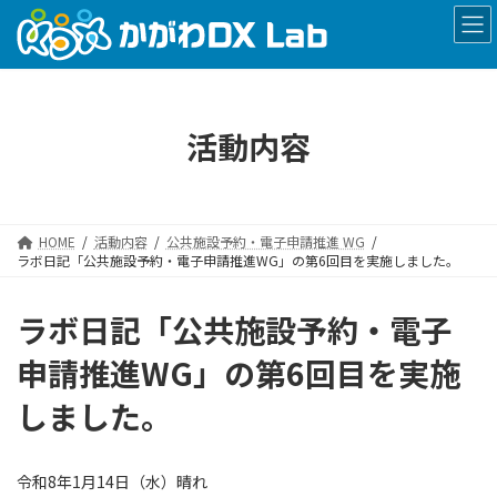
コ
ナ
ン
ビ
テ
ゲ
ン
ー
ツ
シ
へ
ョ
活動内容
ス
ン
キ
に
ッ
移
プ
動
HOME
活動内容
公共施設予約・電子申請推進 WG
ラボ日記「公共施設予約・電子申請推進WG」の第6回目を実施しました。
ラボ日記「公共施設予約・電子
申請推進WG」の第6回目を実施
しました。
令和8年1月14日（水）晴れ