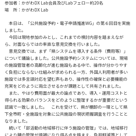
参加者：かがわDX Lab会員及びLabフェロー約20名
場 所：かがわDX Lab
本日は、「公共施設予約・電子申請推進WG」の第６回目を実施
しました。
今回は現地参加のみとし、これまでの検討内容を踏まえなが
ら、対面ならではの率直な意見交換を行いました。
意見交換では、まず「県システムを導入する条件（費用等）」
について議論しました。公共施設予約システムについては、現場
の施設管理者の高齢化が進む施設もある中で、操作が分かりやす
く負担にならない仕組みが求められる一方、外国人利用者が多い
施設では多言語対応を望む声もあり、操作性の確保と必要機能の
充実をどのように両立させるかが課題として共有されました。
また、やはり費用面が最大の論点であり、導入・運用コストと
得られる効果のバランスをどのように整理するかが重要だという
認識で一致しました。 これを受けて、県が棚卸の一環として県
下全市町・全施設を対象に公共施設の現状把握調査を行うことと
なりました。
続いて「部活動の地域移行に伴う施設の管理」では、地域移行
により鍵の管理が煩雑になり得る点を踏まえ、負担軽減策として