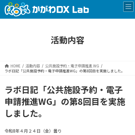
コ
ナ
ン
ビ
テ
ゲ
ン
ー
ツ
シ
へ
ョ
活動内容
ス
ン
キ
に
ッ
移
プ
動
HOME
活動内容
公共施設予約・電子申請推進 WG
ラボ日記「公共施設予約・電子申請推進WG」の第8回目を実施しました。
ラボ日記「公共施設予約・電子
申請推進WG」の第8回目を実施
しました。
令和8年４月２４日（金）曇り