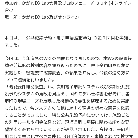
参加者：かがわDX Lab会員及びLabフェロー約３０名(オンライン
含む)
場 所：かがわDX Lab及びオンライン
本日は、「公共施設予約・電子申請推進WG」の第８回目を実施し
ました。
今回は、今年度初のＷＧの開催となりましたので、本WGの設置経
緯や前年度の検討内容を振り返ったのちに、県下全市町を対象に
実施した「機能要件確認調査」の結果を共有し、今後の進め方に
ついて議論を行いました。
「機能要件確認調査」は、次期電子申請システム及び次期公共施
設予約システムの更改を見据え、国のモデル仕様書を参考に、各
市町の現場ニーズを反映した機能の必要性を整理するために実施
したもので、各システムの仕様に対する現場の様々な意見を確認
することができました。特に公共施設予約については、施設ごと
の利用ルールや料金体系など、現場運用に密接に関わる細かな要
望が多く寄せられていることが確認されました。今後は、共同利
用として共通化すべき要件と、各自治体の個別事情に応じて検討す