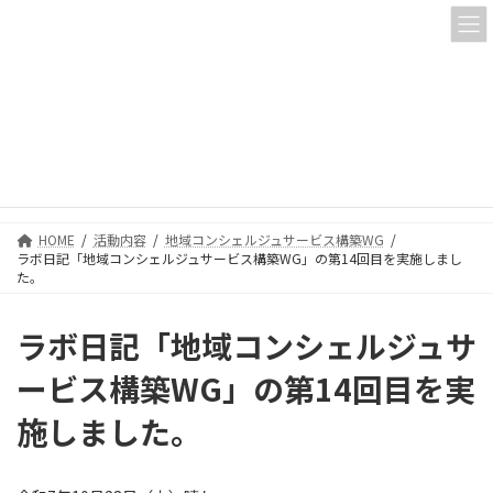
コ
ナ
ン
ビ
テ
ゲ
ン
ー
ツ
シ
へ
ョ
活動内容
ス
ン
キ
に
ッ
移
プ
動
HOME
活動内容
地域コンシェルジュサービス構築WG
ラボ日記「地域コンシェルジュサービス構築WG」の第14回目を実施しまし
た。
ラボ日記「地域コンシェルジュサ
ービス構築WG」の第14回目を実
施しました。