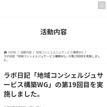
コ
ナ
ン
ビ
テ
ゲ
ン
ー
ツ
シ
へ
ョ
活動内容
ス
ン
キ
に
ッ
移
プ
動
HOME
活動内容
地域コンシェルジュサービス構築WG
ラボ日記「地域コンシェルジュサービス構築WG」の第19回目を実施しまし
た。
ラボ日記「地域コンシェルジュサ
ービス構築WG」の第19回目を実
施しました。