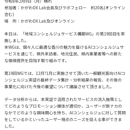
令和8年2月9日（月）晴れ
参加者：かがわDX Lab会員及びラボフェロー 約20名(オンライン
含む)
場 所：かがわDX Lab及びオンライン
本日は、「地域コンシェルジュサービス構築WG」の第19回目を実
施しました。
本WGは、個々人に最適な香川の魅力を届けるAIコンシェルジュサ
ービスを通じて、県外来訪者、地元住民、県内事業者等への新た
な価値提供を目指す取り組みです。
第19回WGでは、12月?1月に実施させて頂いた一般観光客向けAIコ
ンシェルジュ実証の最終データ集計・分析結果の報告、その後の
事業化に向けた今後の展望について議論させて頂きました。
データ分析からは、本実証で活用されたサービスの流入施策とし
てどのようなプロモーション媒体が適切か、ユーザーが旅ナカの
なかでどのような興味関心を持ち、AIコンシェルジュに対して質問
をしているかといったユーザー視点のニーズを捉える事ができま
した。