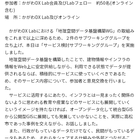
参加者：かがわDX Lab会員及びLabフェロー 約50名(オンライン
含む)
場 所：かがわDX Lab及びオンライン
かがわDX Labにおける「地理空間データ基盤構築WG」の取組み
をこれまで以上に深めるため、２件のサブワーキンググループを
立ち上げ、本日は「サービス検討サブワーキンググループ」を実施
しました。
地理空間データ基盤を構築したことで、建物情報やインフラの
情報をWeb上に安定供給しながら、利用できる状態でデータが提
供されるならば、積極的にサービスに使っていくべきであるた
め、そのサービス内容について、参加者と意見交換を行いまし
た。
サービスに活用するにあたり、インフラとは一見まったく関係の
ないように思われる教育や産業などのサービスにも展開していく
というイメージを持たなければ、オープンデータ化して統合型GIS
から公開型GISに展開しても発展していかないことを、実際に高松
市であった事例を交えながら、お話ししました。
また、行政がもっているデータだけでなく、民間がもっているデ
ータもあるため、それらをシェアする仕組みや外部とつながるこ