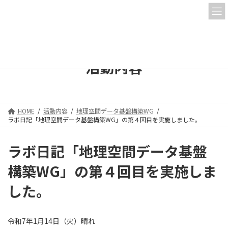
コ
ナ
ン
ビ
テ
ゲ
ン
ー
ツ
シ
へ
ョ
活動内容
ス
ン
キ
に
ッ
移
プ
動
HOME
活動内容
地理空間データ基盤構築WG
ラボ日記「地理空間データ基盤構築WG」の第４回目を実施しました。
ラボ日記「地理空間データ基盤
構築WG」の第４回目を実施しま
した。
令和7年1月14日（火）晴れ