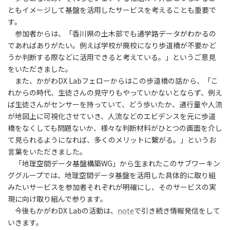
ともイメージして基盤を活用したサービスを考えることも重要で
す。
参加者からは、「香川県の土木部でも通学路データがわかるの
であればありがたい。例えば学校が廃校になり歩道橋が不要かど
うか判断する際などに活用できると考えている。」というご意見
をいただきました。
また、かがわDX Labフェローからはこの歩道橋の話から、「こ
れからの時代、生徒さんの見守りもやっていかないとならず、例え
ば生徒さんがセンサーを持っていて、どう歩いたか、通行量や人流
が地図上に可視化させていき、人流などのエビデンスを元に歩道
橋をなくしても問題ないか、様々な判断材料がひとつの画面を介し
て見られるようになれば、多くのメリットに繋がる。」というお
言葉をいただきました。
「地理空間データ基盤構築WG」から生まれたこのサブワーキン
ググループでは、地理空間データ基盤を活用した具体的に取り組
みたいサービスを参加者それぞれが明確にし、そのサービスの実
現に向け取り組んで参ります。
今後もかがわDX Labの活動は、
note
で引き続き情報発信をして
いきます。