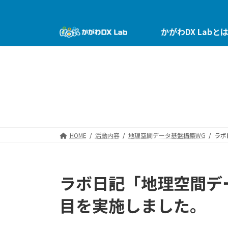
コ
ナ
ン
ビ
テ
ゲ
かがわDX Labと
ン
ー
ツ
シ
へ
ョ
ス
ン
キ
に
ッ
移
プ
動
HOME
活動内容
地理空間データ基盤構築WG
ラボ
ラボ日記「地理空間デ
目を実施しました。