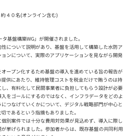
 約４０名(オンライン含む)
データ基盤構築WG」が開催されました。
向性について説明があり、基盤を活用して構築した水防ア
ションについて、実際のアプリケーションを見ながら開発
オープン化するため基盤の導入を進めている旨の報告が
の提供にあたり、維持管理コストを税金だけで賄うのは持
工し、有料化して民間事業者に負担してもらう設計が必要
導入をゴールにするのではなく、インフラデータをどのよ
うにつなげていくかについて、デジタル戦略部門が中心と
大切であるという指摘もありました。
個別案件では十分な費用対効果が見込めず、導入に際し
題が挙げられました。参加者からは、既存基盤の共同利用