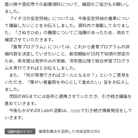
香川県や高松市での副業規則について、確認のご協力もお願いし
ました。
『イチゴの安定供給』については、今後安定供給の基準につい
て議論したいことをお伝えしました。資料内で掲載しておりまし
た、「さぬきひめ」の糖度についてご指摘があったため、改めて
確認させていただきます。
『食育プログラム』については、これから食育プログラムの詳
細内容を決定していきたいこと、栽培開始が10月下旬頃の想定の
ため、来年度は見学のみの実施、次年度以降で総合学習プログラ
ムを実行できればとお伝えしました。
また、「何が実現できればゴールとなるか？」というご意見を
いただき、「障がい者雇用を中心として進めたい」旨をお伝えし
ました。
次回のWGまでには各所と連携させていただき、引き続き議論を
進めていきます。
今後もかがわDX Labの活動は、
note
で引き続き情報発信をして
いきます。
循環型農法を活用した地域活性化WG
活動内容カテゴリ