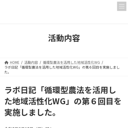
コ
ナ
ン
ビ
テ
ゲ
ン
ー
ツ
シ
へ
ョ
活動内容
ス
ン
キ
に
ッ
移
プ
動
HOME
活動内容
循環型農法を活用した地域活性化WG
ラボ日記「循環型農法を活用した地域活性化WG」の第６回目を実施しまし
た。
ラボ日記「循環型農法を活用し
た地域活性化WG」の第６回目を
実施しました。