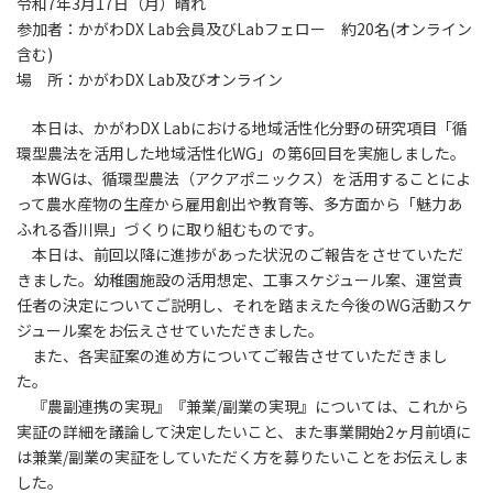
令和7年3月17日（月）晴れ
参加者：かがわDX Lab会員及びLabフェロー 約20名(オンライン
含む)
場 所：かがわDX Lab及びオンライン
本日は、かがわDX Labにおける地域活性化分野の研究項目「循
環型農法を活用した地域活性化WG」の第6回目を実施しました。
本WGは、循環型農法（アクアポニックス）を活用することによ
って農水産物の生産から雇用創出や教育等、多方面から「魅力あ
ふれる香川県」づくりに取り組むものです。
本日は、前回以降に進捗があった状況のご報告をさせていただ
きました。幼稚園施設の活用想定、工事スケジュール案、運営責
任者の決定についてご説明し、それを踏まえた今後のWG活動スケ
ジュール案をお伝えさせていただきました。
また、各実証案の進め方についてご報告させていただきまし
た。
『農副連携の実現』『兼業/副業の実現』については、これから
実証の詳細を議論して決定したいこと、また事業開始2ヶ月前頃に
は兼業/副業の実証をしていただく方を募りたいことをお伝えしま
した。