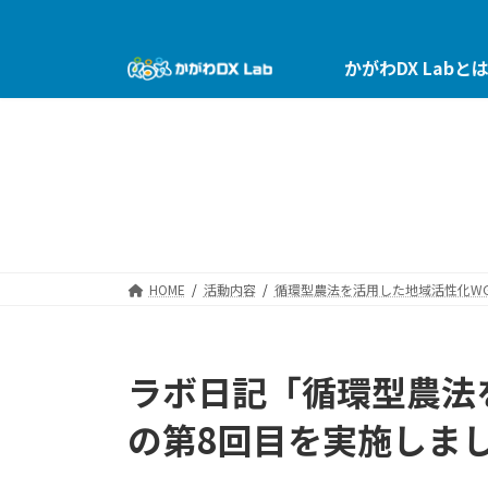
コ
ナ
ン
ビ
テ
ゲ
かがわDX Labと
ン
ー
ツ
シ
へ
ョ
ス
ン
キ
に
ッ
移
プ
動
HOME
活動内容
循環型農法を活用した地域活性化W
ラボ日記「循環型農法
の第8回目を実施しま