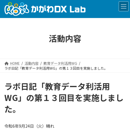
コ
ナ
ン
ビ
テ
ゲ
ン
ー
ツ
シ
へ
ョ
活動内容
ス
ン
キ
に
ッ
移
プ
動
HOME
活動内容
教育データ利活用WG
ラボ日記「教育データ利活用WG」の第１３回目を実施しました。
ラボ日記「教育データ利活用
WG」の第１３回目を実施しまし
た。
令和6年9月24日（火）晴れ