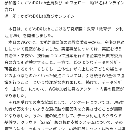
参加者：かがわDX Lab会員及びLabフェロー 約16名(オンライン
含む)
場 所：かがわDX Lab及びオンライン
本日は、かがわDX Labにおける研究項目：教育「教育データ利
活用WG」を開催しました。
本日のWGでは、まず幹事団体の県教育委員会から、今後の見通
しについて提案がありました。実証事業については、実証を行う
自治体・学校や、技術面について提案を行える企業を県教育委員
会の方で別途検討すること。一方で、どのようなデータを分析・
可視化するかや、そもそも「主体性」が向上した子どもの姿とは
どのようなものかといった観点については、引き続きWG全体で協
議を行うこと。という整理がなされました。続けて、データ分析
や「主体性」について、WG参加者に募るアンケート内容の提案が
ありました。
それを受けての主な協議として、アンケートについては、WG参
加者が答えやすいような選択肢や回答例を充実させることが話題
となりました。また、他の観点として、データ利活用のクラウド
基盤や、クラウド（SaaS）版の校務支援システムについて、その
管理方法や、セキュリティポリシーの改訂等についても改めて共通