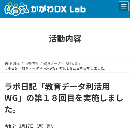
コ
ナ
ン
ビ
テ
ゲ
ン
ー
ツ
シ
へ
ョ
活動内容
ス
ン
キ
に
ッ
移
プ
動
HOME
活動内容
教育データ利活用WG
ラボ日記「教育データ利活用WG」の第１８回目を実施しました。
ラボ日記「教育データ利活用
WG」の第１８回目を実施しまし
た。
令和7年3月17日（月）曇り