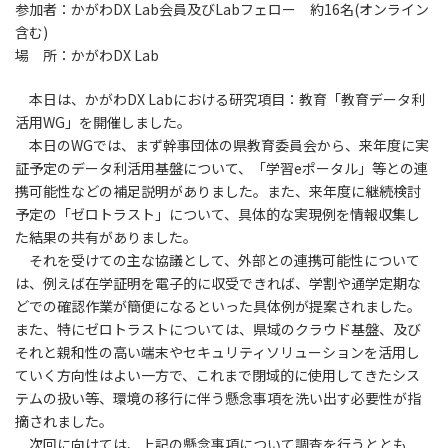
参加者：かがわDX Lab会員及びLabフェロー 約16名(オンライン
含む)
場 所：かがわDX Lab
本日は、かがわDX Labにおける研究項目：教育「教育データ利
活用WG」を開催しました。
本日のWGでは、まず幹事団体の県教育委員会から、来年度に実
証予定のデータ利活用基盤について、「学習eポータル」等との連
携可能性などの補足説明がありました。また、来年度に継続検討
予定の「ゼロトラスト」について、具体的な実現例を情報収集し
た結果の共有がありました。
それを受けての主な協議として、外部との連携可能性について
は、例えば在学証明を電子的に収受できれば、学割や通学定期な
どでの確認作業が簡便になるといった具体例が提案されました。
また、特にゼロトラストについては、県域のクラウド基盤、及び
それと親和性の高い端末やセキュリティソリューションを活用し
ていく方向性はよい一方で、これまで閉域的に使用してきたシス
テムの扱い等、環境の移行に伴う懸念事項を洗い出す必要性が指
摘されました。
次回に向けては、上記の懸念事項について調査を行うととも