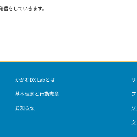
発信をしていきます。
かがわDX Labとは
サ
基本理念と行動憲章
プ
お知らせ
ソ
ウ