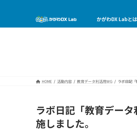
コ
ナ
ン
ビ
テ
ゲ
かがわDX Labと
ン
ー
ツ
シ
へ
ョ
ス
ン
キ
に
ッ
移
プ
動
HOME
活動内容
教育データ利活用WG
ラボ日記「
ラボ日記「教育データ
施しました。