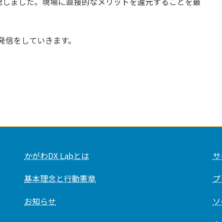
認しました。現場に直接的なメリットを還元することを最
発信をしていきます。
かがわDX Labとは
サ
基本理念と行動憲章
プ
お知らせ
ソ