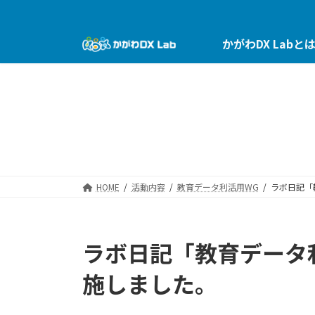
コ
ナ
ン
ビ
テ
ゲ
かがわDX Labと
ン
ー
ツ
シ
へ
ョ
ス
ン
キ
に
ッ
移
プ
動
HOME
活動内容
教育データ利活用WG
ラボ日記「
ラボ日記「教育データ
施しました。