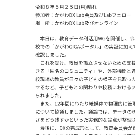
令和８年５月２５日(月)晴れ
参加者：かがわDX Lab会員及びLabフェロ
場 所：かがわDX Lab及びオンライン
本日は、教育データ利活用WGを開催し、令
校での「かがわGIGAポータル」の実証に加
確認しました。
これを受け、教員を孤立させないための支援
きる「匿名のコミュニティ」や、外部機関と
校現場の教員が日々の子どもの様子を見取っ
するなど、子どもとの関わりや校務における
られました。
また、12年間にわたり紙媒体で物理的に管
について協議しました。議論では、データの
さをどう残すかといった実務的な論点が整理
最後に、DXの完成形として、教育委員会が