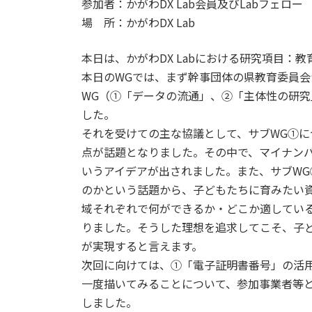
参加者：かがわDX Lab会員及びLabフェロー
場 所：かがわDX Lab
本日は、かがわDX Labにおける研究項目：
本日のWGでは、まず幹事団体の県教育委員会
WG（①「データの流通」、②「主体性の研
した。
それを受けての主な協議として、サブWG①
点が話題となりました。その中で、マイナンバ
いうアイデアが出されました。また、サブW
のかという話題から、子どもたちに育みたい
域それぞれで何ができるか・どこか適してい
りました。そうした理想を追求してこそ、子
が実現すると言えます。
次回に向けては、①「電子証明書番号」の活
一度描いてみることについて、参加事業者等
しました。