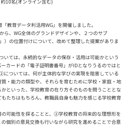
 約10名(オンライン含む)
教育「教育データ利活用WG」を開催しました。
から、WG全体のグランドデザインや、２つのサブ
究」）の位置付けについて、改めて整理した提案がありま
については、永続的なデータの保存・活用は可能かという
ーカードの「電子証明書番号」がIDとなりうるのではと
G②については、何が主体的な学びの実現を阻害している
資質・能力の類型や、それらを育むために学校・家庭・地
るかといった、学校教育の在り方そのものを問うこととな
どもたちはもちろん、教職員自身も魅力を感じる学校教育
用の可能性を探ることと、②学校教育の将来的な理想形を
との個別の意見交換も行いながら研究を進めることで合意