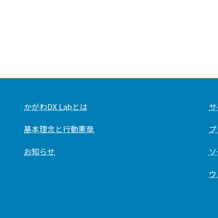
かがわDX Labとは
サ
基本理念と行動憲章
プ
お知らせ
ソ
ウ