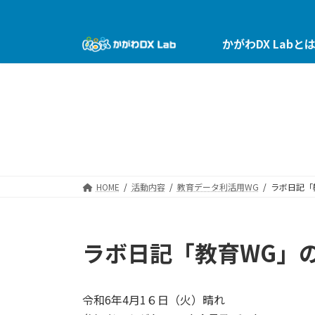
コ
ナ
ン
ビ
テ
ゲ
かがわDX Labと
ン
ー
ツ
シ
へ
ョ
ス
ン
キ
に
ッ
移
プ
動
HOME
活動内容
教育データ利活用WG
ラボ日記「
ラボ日記「教育WG」
令和6年4月1６日（火）晴れ