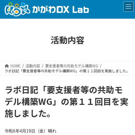
コ
ナ
ン
ビ
テ
ゲ
ン
ー
ツ
シ
へ
ョ
活動内容
ス
ン
キ
に
ッ
移
プ
動
HOME
活動内容
要支援者等の共助モデル構築WG
ラボ日記「要支援者等の共助モデル構築WG」の第１１回目を実施しました。
ラボ日記「要支援者等の共助モ
デル構築WG」の第１１回目を実
施しました。
令和6年4月19日（金）晴れ