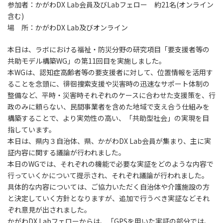
参加者：かがわDX Lab会員及びLabフェロー 約21名(オンライン
含む)
場 所：かがわDX Lab及びオンライン
本日は、ラボにおける福祉・防災分野の研究項目「要支援者等の
共助モデル構築WG」の第11回目を実施しました。
本WGは、認知症高齢者等の要支援者に対して、位置情報を活用す
ることを念頭に、徘徊捜索支援や災害時の迅速なサポート体制の
整備など、平時・災害時それぞれのケースに合わせた支援策を、行
政のみに頼らない、民間事業者を含めた地域で支え合う仕組みを
構築することで、より実効性の高い、「共助型社会」の実現を目
指しています。
本日は、県内３自治体、県、かがわDX Lab会員が集まり、主に実
証内容に関する議論が行われました。
本日のWGでは、それぞれの機能で必要な実証をどのような内容で
行っていくかについて提示され、それぞれ議論が行われました。
具体的な内容については、ご協力いただく自治体や介護施設の方
と決定していく方針となりますが、追加で行うべき実証などそれ
ぞれ意見が出されました。
かがわDX Labフェローからは、「GPSを用いた実証の部分では、