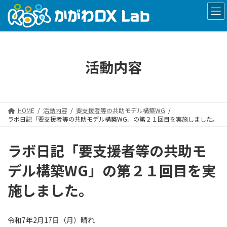
コ
ナ
ン
ビ
テ
ゲ
ン
ー
ツ
シ
へ
ョ
活動内容
ス
ン
キ
に
ッ
移
プ
動
HOME
活動内容
要支援者等の共助モデル構築WG
ラボ日記「要支援者等の共助モデル構築WG」の第２１回目を実施しました。
ラボ日記「要支援者等の共助モ
デル構築WG」の第２１回目を実
施しました。
令和7年2月17日（月）晴れ