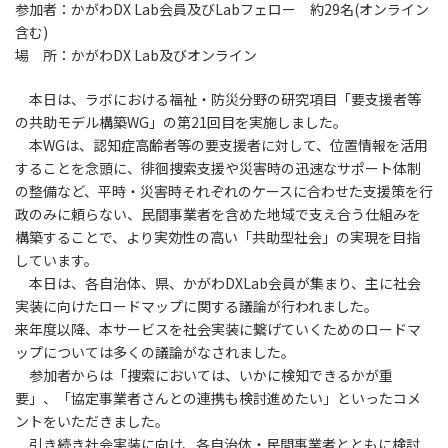
参加者：かがわDX Lab会員及びLabフェロー 約29名(オンライン
含む)
場 所：かがわDX Lab及びオンライン
本日は、ラボにおける福祉・防災分野の研究項目「要支援者等
の共助モデル構築WG」の第21回目を実施しました。
本WGは、認知症高齢者等の要支援者に対して、位置情報を活用
することを念頭に、徘徊捜索支援や災害時の迅速なサポート体制
の整備など、平時・災害時それぞれのケースに合わせた支援策を行
政のみに頼らない、民間事業者を含めた地域で支え合う仕組みを
構築することで、より実効性の高い「共助型社会」の実現を目指
しています。
本日は、各自治体、県、かがわDXLab会員が集まり、主に社会
実装に向けたロードマップに関する議論が行われました。
来年度以降、本サービスを社会実装に繋げていくためのロードマ
ップについては多くの議論がなされました。
参加者からは「捜索においては、いかに検知できるかが重
要」、「協定事業者さんとの連携も検討進めたい」といったコメ
ントをいただきました。
引き続き社会実装に向け、各自治体・民間事業者とともに検討