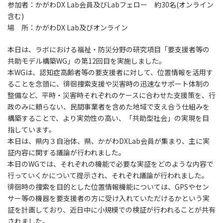
参加者：かがわDX Lab会員及びLabフェロー 約30名(オンライン
含む)
場 所：かがわDX Lab及びオンライン
本日は、ラボにおける福祉・防災分野の研究項目「要支援者等の
共助モデル構築WG」の第12回目を実施しました。
本WGは、認知症高齢者等の要支援者に対して、位置情報を活用す
ることを念頭に、徘徊捜索支援や災害時の迅速なサポート体制の
整備など、平時・災害時それぞれのケースに合わせた支援策を、行
政のみに頼らない、民間事業者を含めた地域で支え合う仕組みを
構築することで、より実効性の高い、「共助型社会」の実現を目
指しています。
本日は、県内３自治体、県、かがわDXLab会員が集まり、主に実
証内容に関する議論が行われました。
本日のWGでは、それぞれの機能で必要な実証をどのような内容で
行っていくかについて提示され、それぞれ議論が行われました。
徘徊時の捜索を目的とした位置情報機能については、GPSやセン
サー等の機器を要支援者の方に受け入れていただけるかという実
証を計画しており、近日中に小規模での検証が行われることが共有
されました。