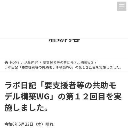
コ
ナ
ン
ビ
テ
ゲ
ン
ー
ツ
シ
へ
ョ
活動内容
ス
ン
キ
に
ッ
移
プ
動
HOME
活動内容
要支援者等の共助モデル構築WG
ラボ日記「要支援者等の共助モデル構築WG」の第１２回目を実施しました。
ラボ日記「要支援者等の共助モ
デル構築WG」の第１２回目を実
施しました。
令和6年5月23日（木）晴れ