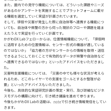
また、屋内での見守り機能については、どういった課題やニーズ
があるのかアンケートを実施することでプラットフォームに載せ
る機能を選定していく実証が計画されています。
そして、徘徊や災害が発生した際に自治体等へ連携する機能につ
いても、自治体や県警の方から伺った現状のフローや課題を踏ま
えたうえで実証を行っていく計画です。
かがわDX Labフェローからは、位置情報機能について、「徘徊時
に活用するための位置情報は、センサー形式の機器が適している
のではないか」「協力者の方がセンサーからの情報を取得・送信
できるようにしておくことで有効的なデータが県警や自治体など
へ連携できるのではないか」といったアドバイスをいただきまし
た。
災害時支援機能については、「災害の中でも様々な状況が考えら
れるため、どこのレイヤーでの支援をゴールとするか整理が必
要」といったアドバイスもいただきました。
今後も、具体的な実証研究計画の策定・実行、及び詳細なビジネ
スモデルの構築に向けて、引き続き議論を進めて参ります。
今後もかがわDX Labの活動は、
note
で引き続き情報発信をしてい
きます。