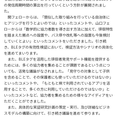
の発信周期時間の算出を行っていくという方針が展開されまし
た。
関フェローからは、「類似した取り組みを行っている自治体に
ヒアリングを行うとよいのでは」といったコメントや、山口フェ
ローからは「数学的に協力者数を導き出す方法に加えて、徘徊特性
を踏まえた拠点への設置や、バス停や改札等への設置も今後検討
していくとよい」といったコメントをいただきました。引き続
き、BLEタグの有効性検証において、検証方法やシナリオの具体化
を進めてまいります。
また、BLEタグを活用した徘徊者発見サポート機能を提供する
ためには、多くの協力者を集めることが課題であるという点につ
いても、活発な議論がなされました。「見守りの対象として子供
を含めることで、その保護者にも使っていただけるのではないか」
といったコメントや、「もともと県で利用されているアプリを活
用することで、多くの方に利用していただけるのではないか」と
いったコメントなど、協力者を集めるための様々なアイディアをい
ただくことができました。
また、具体的な実証研究計画の策定・実行、及び詳細なビジネ
スモデルの構築に向けて、引き続き議論を進めて参ります。