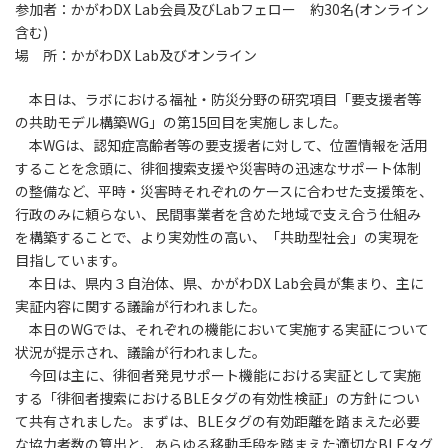
参加者：かがわDX Lab会員及びLabフェロー 約30名(オンライン
含む)
場 所：かがわDX Lab及びオンライン
本日は、ラボにおける福祉・防災分野の研究項目「要支援者等
の共助モデル構築WG」の第15回目を実施しました。
本WGは、認知症高齢者等の要支援者に対して、位置情報を活用
することを念頭に、徘徊捜索支援や災害時の迅速なサポート体制
の整備など、平時・災害時それぞれのケースに合わせた支援策を、
行政のみに頼らない、民間事業者を含めた地域で支え合う仕組み
を構築することで、より実効性の高い、「共助型社会」の実現を
目指しています。
本日は、県内３自治体、県、かがわDX Lab会員が集まり、主に
実証内容に関する議論が行われました。
本日のWGでは、それぞれの機能において実施する実証について
状況が提示され、議論が行われました。
今回は主に、徘徊者発見サポート機能における実証として実施
する「徘徊者捜索におけるBLEタグの有効性検証」の方針につい
て共有されました。まずは、BLEタグの有効距離を踏まえた必要
な協力者数の算出と、あらゆる移動手段を踏まえた適切なBLEタグ