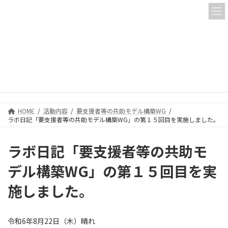
コ
ナ
ン
ビ
テ
ゲ
ン
ー
ツ
シ
へ
ョ
活動内容
ス
ン
キ
に
ッ
移
プ
動
HOME
活動内容
要支援者等の共助モデル構築WG
ラボ日記「要支援者等の共助モデル構築WG」の第１５回目を実施しました。
ラボ日記「要支援者等の共助モ
デル構築WG」の第１５回目を実
施しました。
令和6年8月22日（木）晴れ