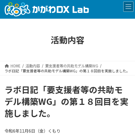
コ
ナ
ン
ビ
テ
ゲ
ン
ー
ツ
シ
へ
ョ
活動内容
ス
ン
キ
に
ッ
移
プ
動
HOME
活動内容
要支援者等の共助モデル構築WG
ラボ日記「要支援者等の共助モデル構築WG」の第１８回目を実施しました。
ラボ日記「要支援者等の共助モ
デル構築WG」の第１８回目を実
施しました。
令和6年11月6日（金）くもり