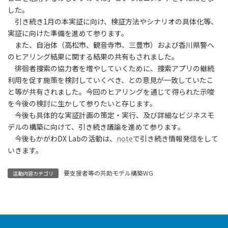
した。
引き続き1月の本実証に向け、検証方法やシナリオの具体化等、
実証に向けた準備を進めて参ります。
また、自治体（高松市、観音寺市、三豊市）および香川県警へ
のヒアリング結果に関する結果の共有もされました。
徘徊者捜索の協力者を増やしていくために、捜索アプリの継続
利用を促す施策を検討していくべき、との意見が一致していたこ
と等が共有されました。今回のヒアリングを通じて得られた示唆
を今後の検討に生かして参りたいと存じます。
今後も具体的な実証計画の策定・実行、及び詳細なビジネスモ
デルの構築に向けて、引き続き議論を進めて参ります。
今後もかがわDX Labの活動は、
note
で引き続き情報発信をして
いきます。
要支援者等の共助モデル構築WG
活動内容カテゴリ