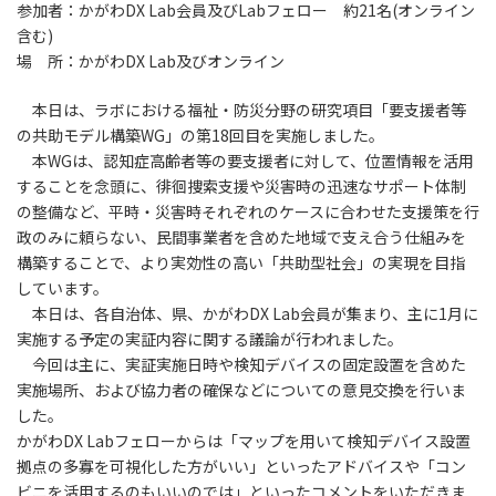
参加者：かがわDX Lab会員及びLabフェロー 約21名(オンライン
含む)
場 所：かがわDX Lab及びオンライン
本日は、ラボにおける福祉・防災分野の研究項目「要支援者等
の共助モデル構築WG」の第18回目を実施しました。
本WGは、認知症高齢者等の要支援者に対して、位置情報を活用
することを念頭に、徘徊捜索支援や災害時の迅速なサポート体制
の整備など、平時・災害時それぞれのケースに合わせた支援策を行
政のみに頼らない、民間事業者を含めた地域で支え合う仕組みを
構築することで、より実効性の高い「共助型社会」の実現を目指
しています。
本日は、各自治体、県、かがわDX Lab会員が集まり、主に1月に
実施する予定の実証内容に関する議論が行われました。
今回は主に、実証実施日時や検知デバイスの固定設置を含めた
実施場所、および協力者の確保などについての意見交換を行いま
した。
かがわDX Labフェローからは「マップを用いて検知デバイス設置
拠点の多寡を可視化した方がいい」といったアドバイスや「コン
ビニを活用するのもいいのでは」といったコメントをいただきま