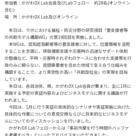
参加者：かがわDX Lab会員及びLabフェロー 約28名(オンライン
含む)
場 所：かがわDX Lab及びオンライン
本日は、ラボにおける福祉・防災分野の研究項目「要支援者等
の共助モデル構築WG」の第19回目を実施しました。
本WGは、認知症高齢者等の要支援者に対して、位置情報を活用
することを念頭に、徘徊捜索支援や災害時の迅速なサポート体制
の整備など、平時・災害時それぞれのケースに合わせた支援策を行
政のみに頼らない、民間事業者を含めた地域で支え合う仕組みを
構築することで、より実効性の高い「共助型社会」の実現を目指
しています。
本日は、各自治体、県、かがわDX Lab会員が集まり、主に1月に
実施する予定の実証内容およびビジネスモデルに関する議論が行
われました。
今回は、1月に行う実証の具体的なシナリオや実証実施に向けた
具体的な作業についての意見交換ならびに将来的なビジネスモデ
ルについてのディスカッションを行いました。
かがわDX Labフェローからは「事前作業を行う時間のバッファ
を考慮すべき」といったアドバイスをいただきました。