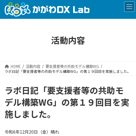
コ
ナ
ン
ビ
テ
ゲ
ン
ー
ツ
シ
へ
ョ
活動内容
ス
ン
キ
に
ッ
移
プ
動
HOME
活動内容
要支援者等の共助モデル構築WG
ラボ日記「要支援者等の共助モデル構築WG」の第１９回目を実施しました。
ラボ日記「要支援者等の共助モ
デル構築WG」の第１９回目を実
施しました。
令和6年12月20日（金）晴れ