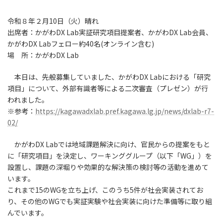
令和８年２月10日（火）晴れ
出席者：かがわDX Lab実証研究項目提案者、かがわDX Lab会員、
かがわDX Labフェロー約40名(オンライン含む)
場 所：かがわDX Lab
本日は、先般募集していました、かがわDX Labにおける「研究
項目」について、外部有識者等による二次審査（プレゼン）が行
われました。
※参考：
https://kagawadxlab.pref.kagawa.lg.jp/news/dxlab-r7-
02/
かがわDX Labでは地域課題解決に向け、官民からの提案をもと
に「研究項目」を決定し、ワーキンググループ（以下「WG」）を
設置し、課題の深堀りや効果的な解決策の検討等の活動を進めて
います。
これまで15のWGを立ち上げ、このうち5件が社会実装されてお
り、その他のWGでも実証実験や社会実装に向けた準備等に取り組
んでいます。