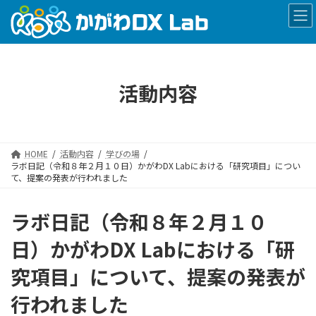
コ
ナ
ン
ビ
テ
ゲ
ン
ー
ツ
シ
へ
ョ
活動内容
ス
ン
キ
に
ッ
移
プ
動
HOME
活動内容
学びの場
ラボ日記（令和８年２月１０日）かがわDX Labにおける「研究項目」につい
て、提案の発表が行われました
ラボ日記（令和８年２月１０
日）かがわDX Labにおける「研
究項目」について、提案の発表が
行われました