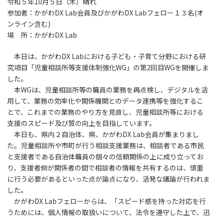
令和５年10月５日（木）晴れ
参加者：かがわDX Lab会員及びかがわDX Labフェロー１３名(オ
ンライン含む)
場 所：かがわDX Lab
本日は、かがわDX Labにおける子ども・子育て分野における研
究項目「児童相談所等支援体制強化WG」の第2回目WGを開催しま
した。
本WGは、児童相談所等の職員の業務を再点検し、デジタルを活
用して、業務の効率化や関係機関とのデータ連携等を強化するこ
とで、これまでの業務のやり方を見直し、児童相談所等における
支援のスピード及び質の向上を目指しています。
本日も、県内２自治体、県、かがわDX Lab会員が集まりまし
た。児童相談所や市町が行う相談支援業務は、相談者である市民
と支援者である自治体職員の個々の信頼関係の上に成り立ってお
り、支援者側が関係者の間で相談者の情報を共有するのは、慎重
に行う必要があるといった点が論点になり、活発な議論が行われま
した。
かがわDX Labフェローからは、「スピード感を持った対応を行
うためには、個人情報の取扱いについて、法令を遵守した上で、迅