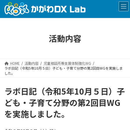
コ
ナ
ン
ビ
テ
ゲ
ン
ー
ツ
シ
へ
ョ
活動内容
ス
ン
キ
に
ッ
移
プ
動
HOME
活動内容
児童相談所等支援体制強化WG
ラボ日記（令和5年10月５日）子ども・子育て分野の第2回目WGを実施しま
した。
ラボ日記（令和5年10月５日）子
ども・子育て分野の第2回目WG
を実施しました。