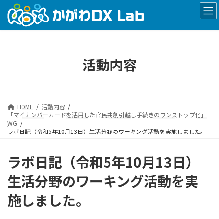
コ
ナ
ン
ビ
テ
ゲ
ン
ー
ツ
シ
へ
ョ
活動内容
ス
ン
キ
に
ッ
移
プ
動
HOME
活動内容
「マイナンバーカードを活用した官民共創引越し手続きのワンストップ化」
WG
ラボ日記（令和5年10月13日）生活分野のワーキング活動を実施しました。
ラボ日記（令和5年10月13日）
生活分野のワーキング活動を実
施しました。