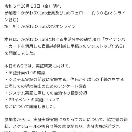
令和５年10月１3日（金）晴れ
参加者：かがわDX Lab会員及びLabフェロー 約３０名(オンライ
ン含む)
場 所：かがわDX Lab及びオンライン
本日は、かがわDX Labにおける生活分野の研究項目「マイナンバ
ーカードを活用した官民共創引越し手続きのワンストップ化WG」
を開催しました。
本日のWGでは、実証研究に向けて、
・実証計画v1.0の確認
・システム実証の前段に実施する、住民が引越しの手続きをする
に際しての導線抽出のためのアンケート調査
・システム実証に際しての自治体の役割分担
・PRイベントの実施について
などについて議論しました。
参加者からは、実証実験実施にあたってのUIについて、協定書の締
結、スケジュールの摺合せ等の意見があり、実証実施が近づき、