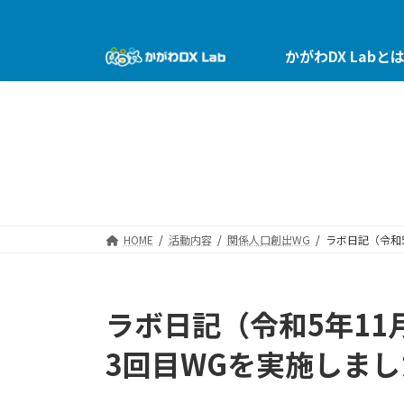
コ
ナ
ン
ビ
テ
ゲ
かがわDX Labと
ン
ー
ツ
シ
へ
ョ
ス
ン
キ
に
ッ
移
プ
動
HOME
活動内容
関係人口創出WG
ラボ日記（令和
ラボ日記（令和5年11
3回目WGを実施しまし