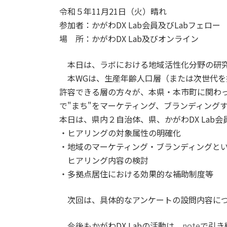
令和５年11月21日（火）晴れ
参加者：かがわDX Lab会員及びLabフェロー
場 所：かがわDX Lab及びオンライン
本日は、ラボにおける地域活性化分野の研究
本WGは、生産年齢人口層（または次世代を
許容できる層の方々が、本県・本市町に関わ
で"まち"をマーケティング、ブランディング
本日は、県内２自治体、県、かがわDX Lab
・ヒアリングの対象属性の明確化
・地域のマーケティング・ブランディングと
ヒアリング内容の検討
・多拠点居住における効果的な補助制度等
次回は、具体的なアンケートの設問内容につ
今後もかがわDX Labの活動は、
note
で引き