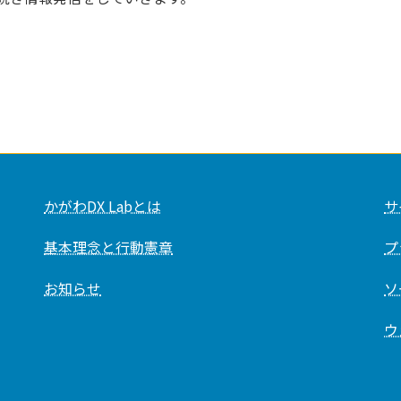
かがわDX Labとは
サ
基本理念と行動憲章
プ
お知らせ
ソ
ウ