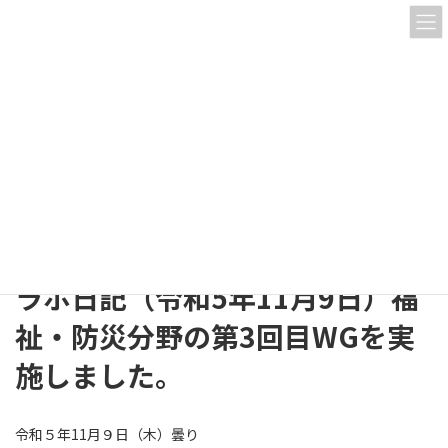
コ
ナ
ン
ビ
テ
ゲ
ン
ー
ツ
シ
へ
ョ
活動内容
ス
ン
キ
に
ッ
移
プ
動
HOME
活動内容
要支援者等の共助モデル構築WG
ラボ日記（令和5年11月9日）福祉・防災分野の第3回目WGを実施しました。
ラボ日記（令和5年11月9日）福
祉・防災分野の第3回目WGを実
施しました。
令和５年11月９日（木）曇り