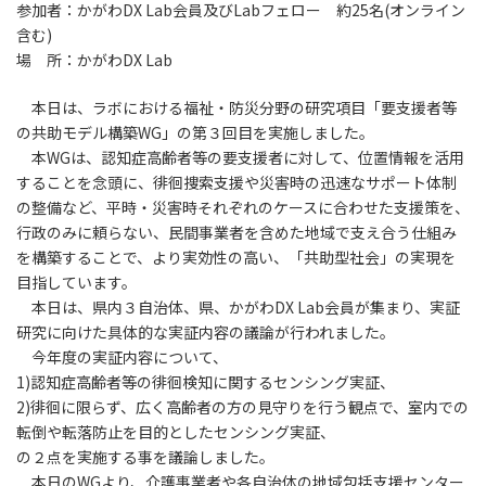
参加者：かがわDX Lab会員及びLabフェロー 約25名(オンライン
含む)
場 所：かがわDX Lab
本日は、ラボにおける福祉・防災分野の研究項目「要支援者等
の共助モデル構築WG」の第３回目を実施しました。
本WGは、認知症高齢者等の要支援者に対して、位置情報を活用
することを念頭に、徘徊捜索支援や災害時の迅速なサポート体制
の整備など、平時・災害時それぞれのケースに合わせた支援策を、
行政のみに頼らない、民間事業者を含めた地域で支え合う仕組み
を構築することで、より実効性の高い、「共助型社会」の実現を
目指しています。
本日は、県内３自治体、県、かがわDX Lab会員が集まり、実証
研究に向けた具体的な実証内容の議論が行われました。
今年度の実証内容について、
1)認知症高齢者等の徘徊検知に関するセンシング実証、
2)徘徊に限らず、広く高齢者の方の見守りを行う観点で、室内での
転倒や転落防止を目的としたセンシング実証、
の２点を実施する事を議論しました。
本日のWGより、介護事業者や各自治体の地域包括支援センター