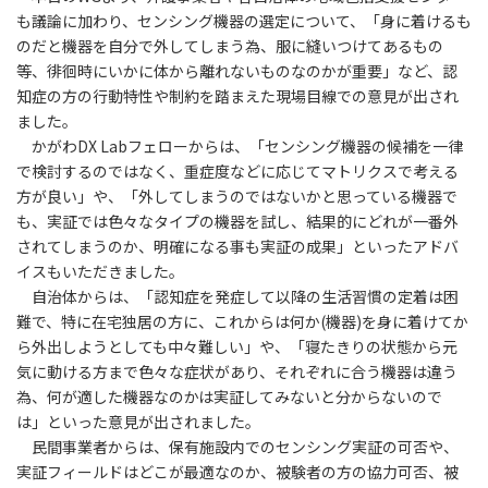
も議論に加わり、センシング機器の選定について、「身に着けるも
のだと機器を自分で外してしまう為、服に縫いつけてあるもの
等、徘徊時にいかに体から離れないものなのかが重要」など、認
知症の方の行動特性や制約を踏まえた現場目線での意見が出され
ました。
かがわDX Labフェローからは、「センシング機器の候補を一律
で検討するのではなく、重症度などに応じてマトリクスで考える
方が良い」や、「外してしまうのではないかと思っている機器で
も、実証では色々なタイプの機器を試し、結果的にどれが一番外
されてしまうのか、明確になる事も実証の成果」といったアドバ
イスもいただきました。
自治体からは、「認知症を発症して以降の生活習慣の定着は困
難で、特に在宅独居の方に、これからは何か(機器)を身に着けてか
ら外出しようとしても中々難しい」や、「寝たきりの状態から元
気に動ける方まで色々な症状があり、それぞれに合う機器は違う
為、何が適した機器なのかは実証してみないと分からないので
は」といった意見が出されました。
民間事業者からは、保有施設内でのセンシング実証の可否や、
実証フィールドはどこが最適なのか、被験者の方の協力可否、被