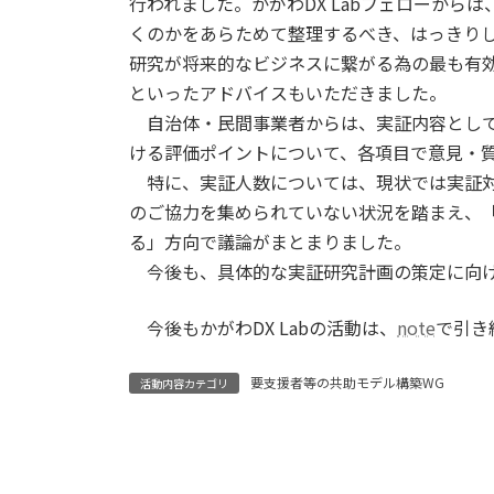
行われました。かがわDX Labフェローから
くのかをあらためて整理するべき、はっきり
研究が将来的なビジネスに繋がる為の最も有
といったアドバイスもいただきました。
自治体・民間事業者からは、実証内容として
ける評価ポイントについて、各項目で意見・
特に、実証人数については、現状では実証対
のご協力を集められていない状況を踏まえ、
る」方向で議論がまとまりました。
今後も、具体的な実証研究計画の策定に向け
今後もかがわDX Labの活動は、
note
で引き
要支援者等の共助モデル構築WG
活動内容カテゴリ