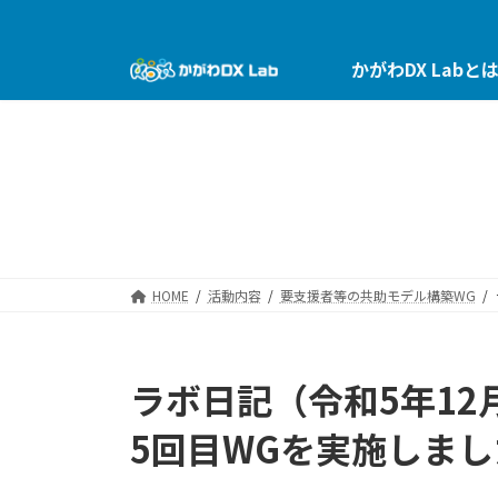
コ
ナ
ン
ビ
テ
ゲ
かがわDX Labと
ン
ー
ツ
シ
へ
ョ
ス
ン
キ
に
ッ
移
プ
動
HOME
活動内容
要支援者等の共助モデル構築WG
ラボ日記（令和5年12
5回目WGを実施しまし