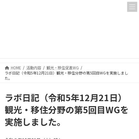
コ
ナ
ン
ビ
テ
ゲ
ン
ー
ツ
シ
へ
ョ
活動内容
ス
ン
キ
に
ッ
移
プ
動
HOME
活動内容
観光・移住促進WG
ラボ日記（令和5年12月21日）観光・移住分野の第5回目WGを実施しまし
た。
ラボ日記（令和5年12月21日）
観光・移住分野の第5回目WGを
実施しました。