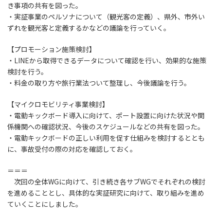
き事項の共有を図った。
・実証事業のペルソナについて（観光客の定義）、県外、市外い
ずれを観光客と定義するかなどの議論を行っていく。
【プロモーション施策検討】
・LINEから取得できるデータについて確認を行い、効果的な施策
検討を行う。
・料金の取り方や旅行業法ついて整理し、今後議論を行う。
【マイクロモビリティ事業検討】
・電動キックボード導入に向けて、ポート設置に向けた状況や関
係機関への確認状況、今後のスケジュールなどの共有を図った。
・電動キックボードの正しい利用を促す仕組みを検討するととも
に、事故受付の際の対応を確認しておく。
＝＝＝
次回の全体WGに向けて、引き続き各サブWGでそれぞれの検討
を進めることとし、具体的な実証研究に向けて、取り組みを進め
ていくことにしました。