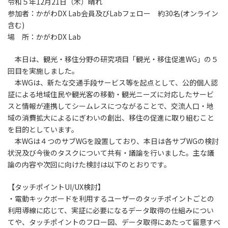
令和５年12月21日（木）晴れ
参加者：かがわDX Lab会員及びLabフェロー 約30名(オンライン
含む)
場 所：かがわDX Lab
本日は、観光・移住分野の研究項目「観光・移住促進WG」の５
回目を実施しました。
本WGは、新たな交通手段サービス等を起点として、公的個人認
証による地域住民や観光客の移動・観光ニーズに対応したサービ
スと情報が連携してシームレスにつながることで、交流人口・地
域の消費拡大によるにぎわいの創出、移住の促進に取り組むこと
を目的としています。
本WGは４つのサブWGを設置しており、本日は各サブWGの検討
状況及び今後のタスクについて共有・議論を行いました。主な議
論の内容や次回に向けた検討は以下のとおりです。
【タッチポイントUI/UX検討】
・電動キックボードを利用するユーザーのタッチポイントごとの
利用導線に応じて、実証に必要になるデータ取得の仕組みについ
てや、タッチポイントのフロー図、データ取得にあたって留意すべ