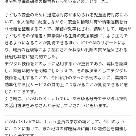
タ分析や職員研修の提供も行っているとのことでした。
子どもの安全のために迅速な対応が求められる児童虐待対応にお
いて、個人情報に配慮しながら、安全に情報共有や情報連携を行
う仕組を整理することで、業務が効率化され、結果として、職員が
子どもやその保護者と直接関わる生身の支援業務に、より注力で
きるようになることが期待できるほか、ICTやAIのサポートによ
り、職員の経験等により左右されかねない判断の質が担保される
仕組も非常に魅力的でした。
デジタル技術をどのように活用するかが重要であり、現状を認識
し、課題は何かを明確にしたうえで、その解決策としてデジタル
技術を活用することで、今回紹介のあった事例のように、業務の
効率化や県民サービスの質向上につながることが期待できると感
じたところです。
引き続き、かがわＤＸＬａｂでは、あらゆる分野でデジタル技術
の活用方法をみなさんと研究していきたいと思います。
かがわDX Labでは、Ｌａｂ会員の学びの場として、今回のよう
に、ＤＸに向けて、また地域の課題解決に向けた勉強会を開催し
ていく予定です。