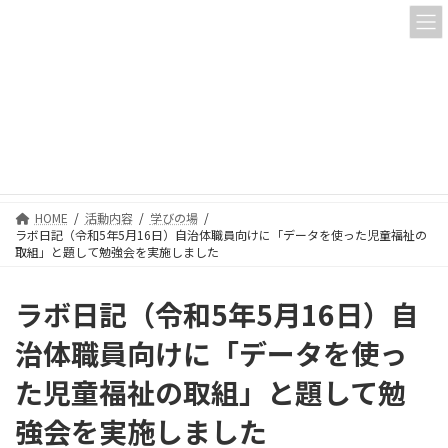
コ
ナ
ン
ビ
テ
ゲ
ン
ー
ツ
シ
へ
ョ
活動内容
ス
ン
キ
に
ッ
移
プ
動
HOME
活動内容
学びの場
ラボ日記（令和5年5月16日）自治体職員向けに「データを使った児童福祉の
取組」と題して勉強会を実施しました
ラボ日記（令和5年5月16日）自
治体職員向けに「データを使っ
た児童福祉の取組」と題して勉
強会を実施しました