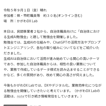
令和５年９月１日（金）晴れ
参加者：県・市町職員等 約３０名(オンライン含む)
場 所：かがわDX Lab
本日は、民間事業者２社から、自治体職員向けに「自治体におけ
る生成AI勉強会」と題して勉強会を開催しました。
勉強会では、生成AIの仕組みや、ChatGPTの活用方法やプロンプ
トエンジニアリング、各社の取り組みについてなどをご紹介いた
だきました。
生成AIは自治体において活用が進み始めている関心の高いテーマ
であり、参加した自治体職員からは、相性の良い業務について
や、業務で作成しているデータ様式を読み込ませることができる
かなど、多くの質問があり、改めて関心の高さが伺えました。
今後もかがわDX Labでは、DXやデジタル化、業務効率化につなが
る勉強会を開催していきたいと考えています。（かがわDX Labの
活動は、
note
で引き続き情報発信をしていきます。）