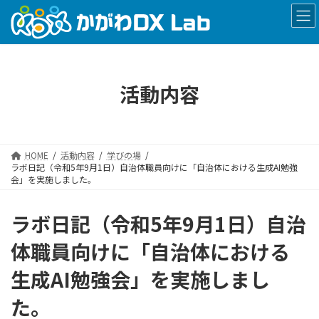
コ
ナ
ン
ビ
テ
ゲ
ン
ー
ツ
シ
へ
ョ
活動内容
ス
ン
キ
に
ッ
移
プ
動
HOME
活動内容
学びの場
ラボ日記（令和5年9月1日）自治体職員向けに「自治体における生成AI勉強
会」を実施しました。
ラボ日記（令和5年9月1日）自治
体職員向けに「自治体における
生成AI勉強会」を実施しまし
た。