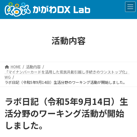
コ
ナ
ン
ビ
テ
ゲ
ン
ー
ツ
シ
へ
ョ
活動内容
ス
ン
キ
に
ッ
移
プ
動
HOME
活動内容
「マイナンバーカードを活用した官民共創引越し手続きのワンストップ化」
WG
ラボ日記（令和5年9月14日）生活分野のワーキング活動が開始しました。
ラボ日記（令和5年9月14日）生
活分野のワーキング活動が開始
しました。