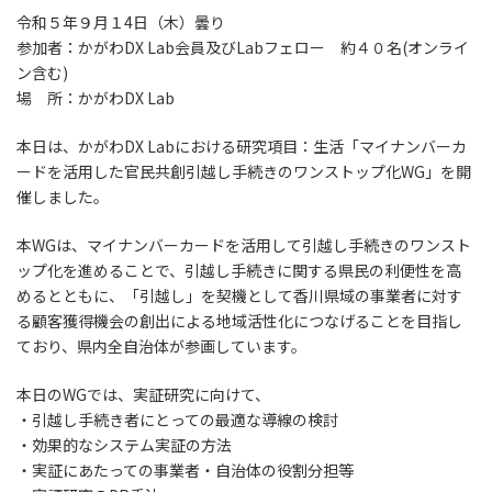
令和５年９月１4日（木）曇り
参加者：かがわDX Lab会員及びLabフェロー 約４０名(オンライ
ン含む)
場 所：かがわDX Lab
本日は、かがわDX Labにおける研究項目：生活「マイナンバーカ
ードを活用した官民共創引越し手続きのワンストップ化WG」を開
催しました。
本WGは、マイナンバーカードを活用して引越し手続きのワンスト
ップ化を進めることで、引越し手続きに関する県民の利便性を高
めるとともに、「引越し」を契機として香川県域の事業者に対す
る顧客獲得機会の創出による地域活性化につなげることを目指し
ており、県内全自治体が参画しています。
本日のWGでは、実証研究に向けて、
・引越し手続き者にとっての最適な導線の検討
・効果的なシステム実証の方法
・実証にあたっての事業者・自治体の役割分担等