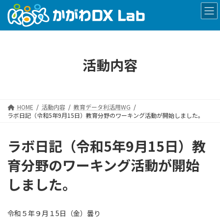
コ
ナ
ン
ビ
テ
ゲ
ン
ー
ツ
シ
へ
ョ
活動内容
ス
ン
キ
に
ッ
移
プ
動
HOME
活動内容
教育データ利活用WG
ラボ日記（令和5年9月15日）教育分野のワーキング活動が開始しました。
ラボ日記（令和5年9月15日）教
育分野のワーキング活動が開始
しました。
令和５年９月１5日（金）曇り