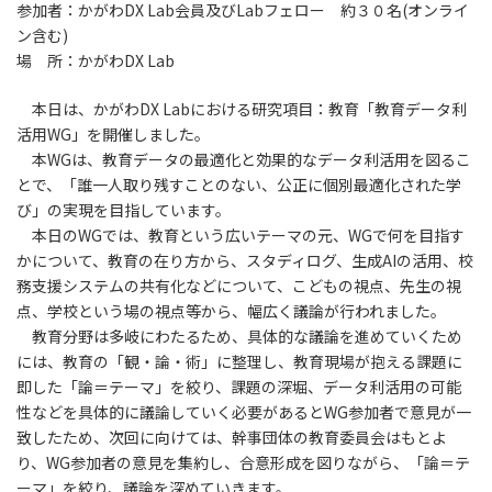
参加者：かがわDX Lab会員及びLabフェロー 約３０名(オンライ
ン含む)
場 所：かがわDX Lab
本日は、かがわDX Labにおける研究項目：教育「教育データ利
活用WG」を開催しました。
本WGは、教育データの最適化と効果的なデータ利活用を図るこ
とで、「誰一人取り残すことのない、公正に個別最適化された学
び」の実現を目指しています。
本日のWGでは、教育という広いテーマの元、WGで何を目指す
かについて、教育の在り方から、スタディログ、生成AIの活用、校
務支援システムの共有化などについて、こどもの視点、先生の視
点、学校という場の視点等から、幅広く議論が行われました。
教育分野は多岐にわたるため、具体的な議論を進めていくため
には、教育の「観・論・術」に整理し、教育現場が抱える課題に
即した「論＝テーマ」を絞り、課題の深堀、データ利活用の可能
性などを具体的に議論していく必要があるとWG参加者で意見が一
致したため、次回に向けては、幹事団体の教育委員会はもとよ
り、WG参加者の意見を集約し、合意形成を図りながら、「論＝テ
ーマ」を絞り、議論を深めていきます。