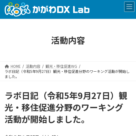
コ
ナ
ン
ビ
テ
ゲ
ン
ー
ツ
シ
へ
ョ
活動内容
ス
ン
キ
に
ッ
移
プ
動
HOME
活動内容
観光・移住促進WG
ラボ日記（令和5年9月27日）観光・移住促進分野のワーキング活動が開始し
ました。
ラボ日記（令和5年9月27日）観
光・移住促進分野のワーキング
活動が開始しました。