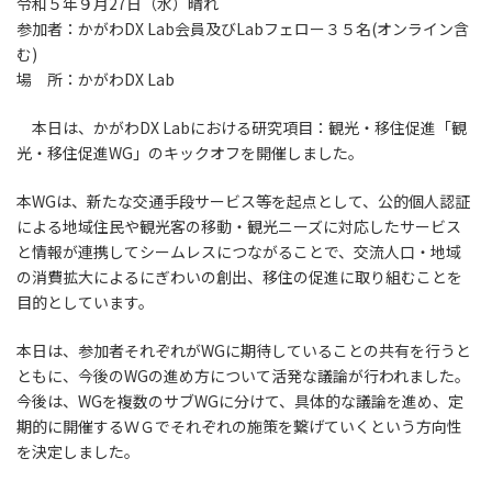
令和５年９月27日（水）晴れ
参加者：かがわDX Lab会員及びLabフェロー３５名(オンライン含
む)
場 所：かがわDX Lab
本日は、かがわDX Labにおける研究項目：観光・移住促進「観
光・移住促進WG」のキックオフを開催しました。
本WGは、新たな交通手段サービス等を起点として、公的個人認証
による地域住民や観光客の移動・観光ニーズに対応したサービス
と情報が連携してシームレスにつながることで、交流人口・地域
の消費拡大によるにぎわいの創出、移住の促進に取り組むことを
目的としています。
本日は、参加者それぞれがWGに期待していることの共有を行うと
ともに、今後のWGの進め方について活発な議論が行われました。
今後は、WGを複数のサブWGに分けて、具体的な議論を進め、定
期的に開催するＷＧでそれぞれの施策を繋げていくという方向性
を決定しました。