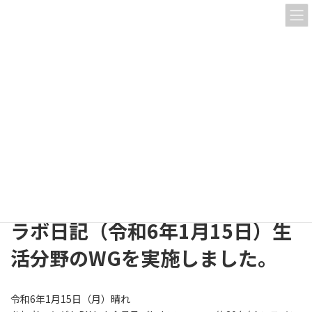
コ
ナ
ン
ビ
テ
ゲ
ン
ー
ツ
シ
へ
ョ
活動内容
ス
ン
キ
に
ッ
移
プ
動
HOME
活動内容
「マイナンバーカードを活用した官民共創引越し手続きのワンストップ化」
WG
ラボ日記（令和6年1月15日）生活分野のWGを実施しました。
ラボ日記（令和6年1月15日）生
活分野のWGを実施しました。
令和6年1月15日（月）晴れ