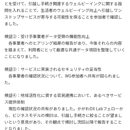
とを受けて、引越し手続き関連するウェルビーイングに関する設
問を入れることで、生活者のウェルビーイング向上へ引越しワン
ストップサービスが寄与する可能性を探ることを参加者で確認し
ました。
検証②：受け手事業者データ受領の機能性向上
各事業者へのヒアリング結果の報告があり、今後それらの内容
を踏まえて、利用者にとって最適な共通データ項目を整理していく
ことになりました。
検証③：サービスに実装されるセキュリティの妥当性
各事業者の確認状況について、WG参加者へ共有が図られまし
た。
検証④：地域活性化に資する官民連携において、あるべきサービ
ス提供体制
現在の確認状況の共有がありました。かがわDX Labフェローか
ら、ビジネスモデルの検討は、引越し手続きに絞ることが望まし
いという意見があり、その観点で検討し次回以降で報告すること
となりました。