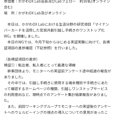
参加者：かがわDX Lab会員及びLabフェロー 約30名(オンライン
含む)
場 所：かがわDX Lab及びオンライン
本日は、かがわDX Labにおける生活分野の研究項目「マイナン
バーカードを活用した官民共創引越し手続きのワンストップ化
WG」を開催しました。
本日のWGでは、今月下旬からはじめる実証実験に向けて、各検
証項目の進捗確認（下記参照）を行いました。
（各検証項目の進捗）
検証①：転出者、転入者にとって最適な導線
幹事団体より、モニターへの実証前アンケート途中経過の報告が
ありました。
その中では、引越し手続きに使用する端末種別や手続きにあた
って確認するホームページの種類、引越しワンストップサービス
の利用意向など、現時点でのアンケート集計結果報告がありまし
た。
また、前回ワーキンググループでモニターへの実証後のアンケー
トへのウェルビーイングの視点の導入についての意見があったこ