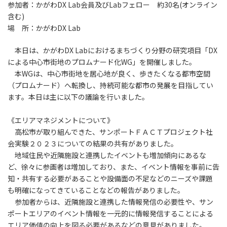
参加者：かがわDX Lab会員及びLabフェロー 約30名(オンライン
含む)
場 所：かがわDX Lab
本日は、かがわDX Labにおけるまちづくり分野の研究項目「DX
による中心市街地のプロムナード化WG」を開催しました。
本WGは、中心市街地を居心地が良く、歩きたくなる都市空間
（プロムナード）へ転換し、持続可能な都市の発展を目指してい
ます。本日は主に以下の議論を行いました。
《エリアマネジメントについて》
高松市が取り組んできた、サンポートＦＡＣＴプロジェクト社
会実験２０２３についての結果の共有がありました。
地域住民や近隣施設と連携したイベントも増加傾向にあるな
ど、徐々に参画者は増加しており、また、イベント情報を事前に告
知・共有する必要があることや設備面の不足などのニーズや課題
も明確になってきていることなどの報告がありました。
参加者からは、近隣施設と連携した情報発信の必要性や、サン
ポートエリアのイベント情報を一元的に情報発信することによる
エリア価値の向上を図る必要があるなどの意見がありました。