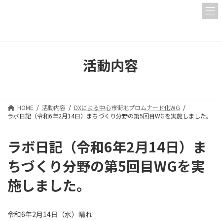
コ
ナ
ン
ビ
テ
ゲ
ン
ー
ツ
シ
へ
ョ
活動内容
ス
ン
キ
に
ッ
移
プ
動
HOME
活動内容
DXによる中心市街地プロムナード化WG
ラボ日記（令和6年2月14日）まちづくり分野の第5回目WGを実施しました。
ラボ日記（令和6年2月14日）ま
ちづくり分野の第5回目WGを実
施しました。
令和6年2月14日（水）晴れ