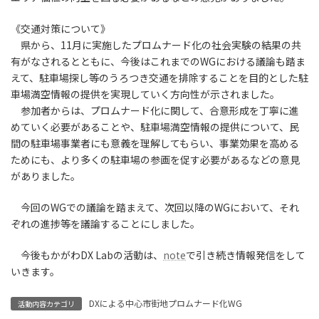
《交通対策について》
県から、11月に実施したプロムナード化の社会実験の結果の共
有がなされるとともに、今後はこれまでのWGにおける議論も踏ま
えて、駐車場探し等のうろつき交通を排除することを目的とした駐
車場満空情報の提供を実現していく方向性が示されました。
参加者からは、プロムナード化に関して、合意形成を丁寧に進
めていく必要があることや、駐車場満空情報の提供について、民
間の駐車場事業者にも意義を理解してもらい、事業効果を高める
ためにも、より多くの駐車場の参画を促す必要があるなどの意見
がありました。
今回のWGでの議論を踏まえて、次回以降のWGにおいて、それ
ぞれの進捗等を議論することにしました。
今後もかがわDX Labの活動は、
note
で引き続き情報発信をして
いきます。
DXによる中心市街地プロムナード化WG
活動内容カテゴリ