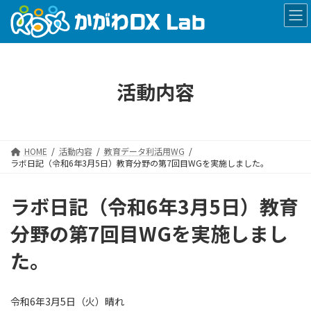
コ
ナ
ン
ビ
テ
ゲ
ン
ー
ツ
シ
へ
ョ
活動内容
ス
ン
キ
に
ッ
移
プ
動
HOME
活動内容
教育データ利活用WG
ラボ日記（令和6年3月5日）教育分野の第7回目WGを実施しました。
ラボ日記（令和6年3月5日）教育
分野の第7回目WGを実施しまし
た。
令和6年3月5日（火）晴れ