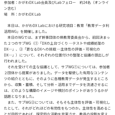
参加者：かがわDX Lab会員及びLabフェロー 約24名（オンライ
ン含む）
場 所：かがわDX Lab
本日は、かがわDX Labにおける研究項目：教育「教育データ利
活用WG」を開催しました。
本日のWGでは、まず幹事団体の県教育委員会から、前回決まっ
た２つのサブWG（①「DXの土台づくり ─テストや成績処理の
DX─」、②「更なるDXへの挑戦 ─主体性の評価・可視化の
DX─」）について、それぞれの位置付けの整理と協議の頭出しが
行われました。
それを受けての主な協議として、サブWG①については、参加者
２団体から提案がありました。データを駆使した有用なコンテン
ツの紹介とともに、そのように各種教育データが発生するところ
から、収集・蓄積、そして分析・活用までデータを流通させるに
は、どのような構築のイメージや検討のポイントがありうるかが
話題となりました。
また、サブWG②については、そもそも主体性を評価・可視化し
たとして、それがどれほどの有効性をもつのか。主体性を高めるこ
とが目的であれば、探究的な活動を充実させ、教員の役割を変え