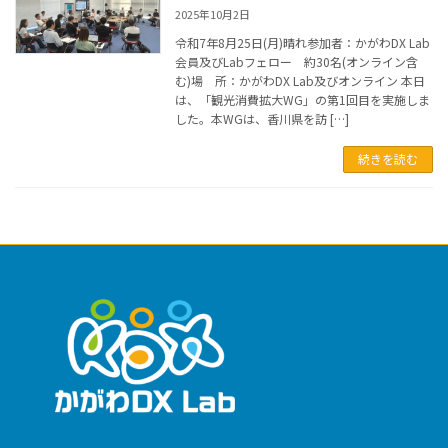
2025年10月2日
令和7年8月25日(月)晴れ参加者：かがわDX Lab
会員及びLabフェロー 約30名(オンライン含
む)場 所：かがわDX Lab及びオンライン 本日
は、「観光消費拡大WG」の第1回目を実施しま
した。本WGは、香川県を訪 […]
続きを読む