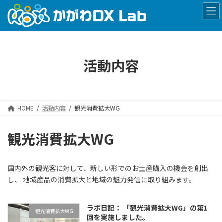
コ
ナ
ン
ビ
テ
ゲ
ン
ー
ツ
シ
へ
ョ
活動内容
ス
ン
キ
に
ッ
移
プ
動
HOME
活動内容
観光消費拡大WG
観光消費拡大WG
国内外の観光客に対して、新しい形でのお土産購入の機会を創出
し、 地域産品の消費拡大と地域の魅力発信に取り組みます。
ラボ日記： 「観光消費拡大WG」の第1
観光消費拡大WG
回を実施しました。