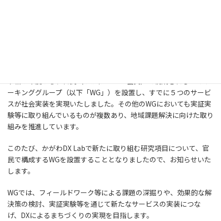
更
香川県内を一つの生活圏と捉え、デジタルによる地域課題の解決
新
を通じたまちづくりに取り組む官民共創コミュニティ「かがわDX
日
時
Lab」では、県、市町、民間事業者が組織の垣根を越え、それぞれ
:
の知見を生かしながら共創し、地域課題の解決につながるサービ
スを県民の皆様に届けることを目指しています。
令和５年度から、官民（かがわDX Lab会員）で構成される15のワ
ーキンググループ（以下「WG」）を設置し、すでに５つのサービ
スが社会実装を実現いたしました。その他のWGにおいても実証実
験等に取り組んでいるものが複数あり、地域課題解決に向けた取り
組みを推進しています。
このたび、かがわDX Labで新たに取り組む研究項目について、官
民で構成するWGを設置することとなりましたので、お知らせいた
します。
WGでは、フィールドワーク等による課題の深掘りや、効果的な解
決策の検討、実証実験等を通じて新たなサービスの実装につな
げ、DXによるまちづくりの実現を目指します。