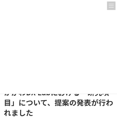
コ
ナ
ン
ビ
テ
ゲ
ン
ー
ツ
シ
へ
ョ
お知らせ
ス
ン
キ
に
ッ
移
プ
動
HOME
お知らせ
過去のお知らせ
ラボ日記（令和７年7月１６日）かがわDX Labにおける「研究項目」につい
て、提案の発表が行われました
ラボ日記（令和７年7月１６日）
かがわDX Labにおける「研究項
目」について、提案の発表が行わ
れました