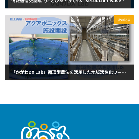
情報通信交流館（e-とぴあ・かがわ、Setouchi-i-Base、かがわ DX Lab）の利用料金改定について（2025年10月1日改定）
2025年6月1日
次の記事
「かがわDX Lab」循環型農法を活用した地域活性化ワーキンググループ陸上養殖×植物栽培施設の開設および記念式典の開催について
2025年10月8日