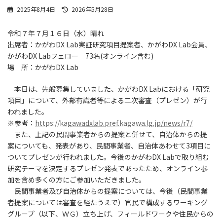
最
2025年8月4日
2026年5月28日
終
更
令和７年７月１６日（水）晴れ
新
出席者：かがわDX Lab実証研究項目提案者、かがわDX Lab会員、
日
時
かがわDX Labフェロー 73名(オンライン含む)
:
場 所：かがわDX Lab
本日は、先般募集していました、かがわDX Labにおける「研究
項目」について、外部有識者等による二次審査（プレゼン）が行
われました。
※参考：
https://kagawadxlab.pref.kagawa.lg.jp/news/r7/
また、上記の民間事業者からの提案と併せて、自治体からの提
案についても、発表があり、民間事業者、自治体あわせて3項目に
ついてプレゼンが行われました。今後のかがわDX Labで取り組む
研究テーマを決定するプレゼン発表であったため、オンライン参
加を含め多くの方にご参加いただきました。
民間事業者及び自治体からの提案については、今後（民間事業
者提案については審査を経たうえで）官民で構成するワーキング
グループ（以下、ＷＧ）立ち上げ、フィールドワークや住民からの