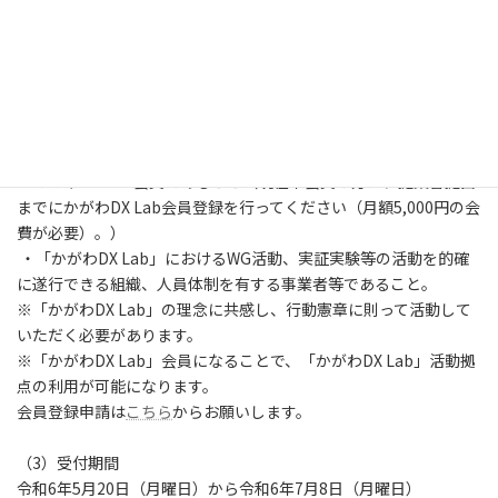
募集概要
（1）募集対象
本県を実証フィールドとし、地域課題を解決することで住民生活
の質の向上につながる研究項目
（2）応募資格
・かがわDX Lab会員であること（現在未会員の方は、提案書提出
までにかがわDX Lab会員登録を行ってください（月額5,000円の会
費が必要）。）
・「かがわDX Lab」におけるWG活動、実証実験等の活動を的確
に遂行できる組織、人員体制を有する事業者等であること。
※「かがわDX Lab」の理念に共感し、行動憲章に則って活動して
いただく必要があります。
※「かがわDX Lab」会員になることで、「かがわDX Lab」活動拠
点の利用が可能になります。
会員登録申請は
こちら
からお願いします。
（3）受付期間
令和6年5月20日（月曜日）から令和6年7月8日（月曜日）