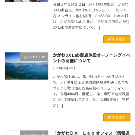
令和５年５月２２日（月）晴れ参加者：かがわ
DX Lab会員、かがわDX Labフェロー 約７０
名(オンライン含む)場所：かがわDX Lab 本日
は、かがわDX Lab会員と、令和５年度のかがわ
DX Labの進め方について […]
続きを読む
かがわDX Lab拠点施設オープニングイベ
過去のお知らせ
ントの開催について
2023年3月20日
かがわDX Labは、香川県内を一つの生活圏とし
て、デジタルによる地域課題解決を通じたまち
づくりに取り組む官民共創のコミュニティで
す。令和4年4月に発足し、県・市町で地域課題
について議論してきました。令和5年4月、官民
が […]
続きを読む
『かがわＤＸ Ｌａｂ オフィス（情報通
過去のお知らせ