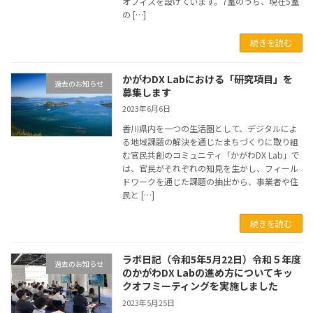
オフィスを設けています。7室のうち、現在5室
の […]
続きを読む
かがわDX Labにおける「研究項目」を
過去のお知らせ
募集します
2023年6月6日
香川県内を一つの生活圏として、デジタルによ
る地域課題の解決を通じたまちづくりに取り組
む官民共創のコミュニティ「かがわDX Lab」で
は、官民がそれぞれの知見を生かし、フィール
ドワークを通じた課題の抽出から、事業者や住
民と […]
続きを読む
ラボ日記（令和5年5月22日）令和５年度
過去のお知らせ
のかがわDX Labの進め方についてキッ
クオフミーティングを実施しました
2023年5月25日