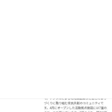
ラボ日記（令和5年6月23日）県・市町職
過去のお知らせ
員とかがわDX Labフェローとで、かがわ
DX Labにおける「研究項目」について
の意見交換を実施しました
2023年6月28日
令和５年６月２３日（金）曇り参加者：県・市
町職員等 約２０名(オンライン含
む)、 かがわDX Labフェロー場所：か
がわDX Lab 本日は、県・市町職員とかがわ
DX Labフェローとで、かがわDX Labにおけ […]
続きを読む
『かがわDX Labオフィス（情報通信交
過去のお知らせ
流館オフィス）』の入居者の3次募集の
開始について
2023年6月13日
かがわDX Labは、香川県内を一つの生活圏とし
て、デジタルによる地域課題解決を通じたまち
づくりに取り組む官民共創のコミュニティで
す。4月にオープンした活動拠点施設には7室の