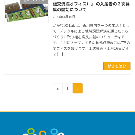
信交流館オフィス）』 の入居者の２次募
集の開始について
2023年3月16日
かがわDX Labは、香川県内を一つの生活圏とし
て、デジタルによる地域課題解決を通じたまち
づくりに取り組む官民共創のコミュニティで
す。４月にオープンする活動拠点施設には7室の
オフィスを設けます。１次募集（１月16日から
２ […]
続きを読む
投
固
固
«
1
2
定
定
稿
ペ
ペ
の
ー
ー
ジ
ジ
ペ
ー