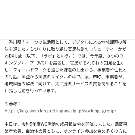
令和6年3月18日（月）晴れ
参加者：かがわDX Lab実証研究項目提案者、かがわDX Lab会員、
かがわDX Labフェロー、実証実験関係者等 約145名(オンライン
含む)
場 所：情報通信交流館５F BBスクエア
香川県内を一つの生活圏として、デジタルによる地域課題の解
決を通じたまちづくりに取り組む官民共創のコミュニティ「かが
わDX Lab（以下、「ラボ」という。）では、今年度、８つのワー
キンググループ（WG）を設置し、官民がそれぞれの知見を生か
し、フィールドワークを通じた課題の抽出から、事業者や住民と
の対話、実証から実装のサイクルの中で、県、市町、事業者が、
地域課題の解決に向けて、共に提供サービスの質を高めることを
目指し活動を行っています。
※参考：
https://kagawadxlab.pref.kagawa.lg.jp/working_group/
本日は、令和5年度WG活動の成果報告会を開催しました。民間事
業者会員、自治体会員ともに、オンライン参加を含め多くの方に